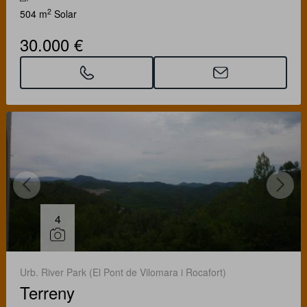
2
504 m
Solar
30.000 €
4
Urb. River Park (El Pont de Vilomara i Rocafort)
Terreny