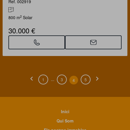
Ref. 002919
2
800 m
Solar
30.000 €
chevron_left
chevron_right
...
1
3
5
4
Inici
Qui Som