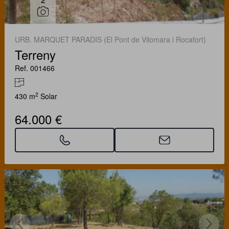
URB. MARQUET PARADIS (El Pont de Vilomara i Rocafort)
Terreny
Ref. 001466
2
430 m
Solar
64.000 €