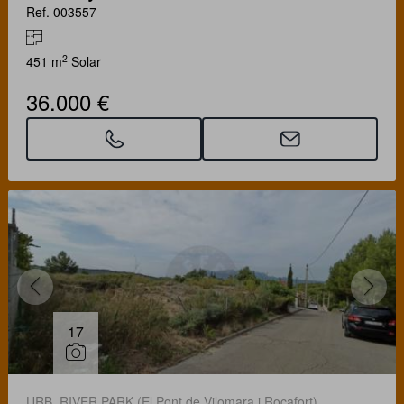
Ref. 003557
2
451 m
Solar
36.000 €
17
URB. RIVER PARK (El Pont de Vilomara i Rocafort)