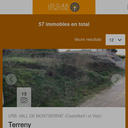
Filtrar
Ordena
57 immobles en total
Veure resultats
12
13
URB. VALL DE MONTSERRAT (Castellbell i el Vilar)
Terreny