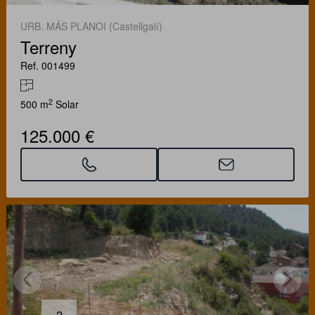
URB. MÁS PLANOI (Castellgalí)
Terreny
Ref. 001499
2
500 m
Solar
125.000 €
2