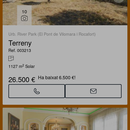
10
Urb. River Park (El Pont de Vilomara i Rocafort)
Terreny
Ref. 003213
2
1127 m
Solar
26.500 €
Ha baixat 6.500 €!