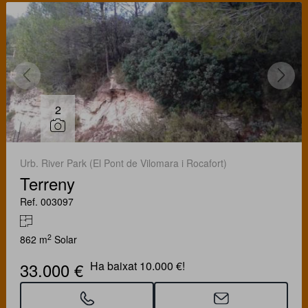
2
Urb. River Park (El Pont de Vilomara i Rocafort)
Terreny
Ref. 003097
2
862 m
Solar
33.000 €
Ha baixat 10.000 €!