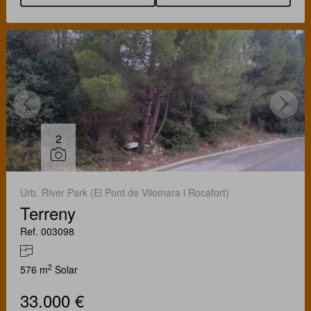
2
Urb. River Park (El Pont de Vilomara i Rocafort)
Terreny
Ref. 003098
2
576 m
Solar
33.000 €