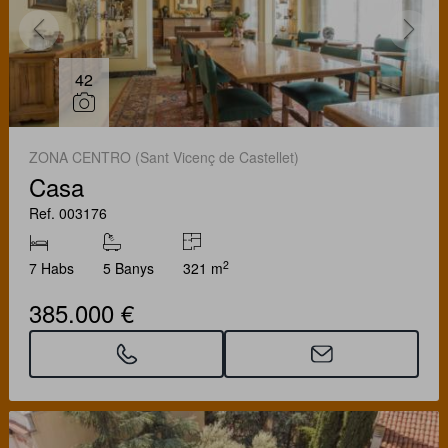
42
ZONA CENTRO (Sant Vicenç de Castellet)
Casa
Ref. 003176
2
7 Habs
5 Banys
321 m
385.000 €