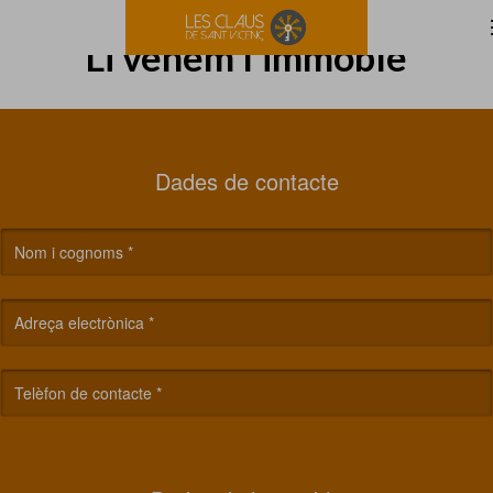
Li venem l'immoble
Dades de contacte