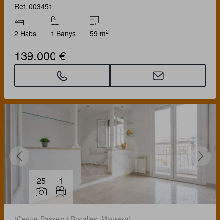
Ref. 003451
2
2 Habs
1 Banys
59 m
139.000 €
25
1
(Centre-Passeig i Rodalies. Manresa)