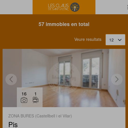
Filtrar
Ordena
57 immobles en total
Veure resultats
12
16
1
ZONA BURES (Castellbell i el Vilar)
Pis