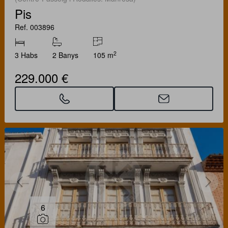
Pis
Ref. 003896
2
3 Habs
2 Banys
105 m
229.000 €
6