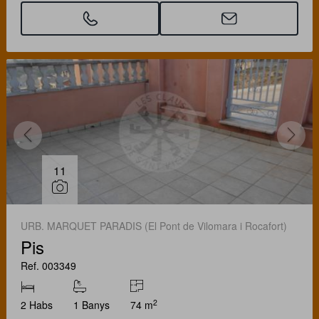
11
URB. MARQUET PARADIS (El Pont de Vilomara i Rocafort)
Pis
Ref. 003349
2
2 Habs
1 Banys
74 m