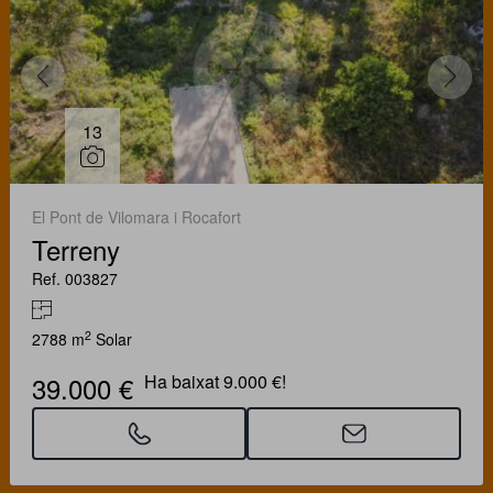
13
El Pont de Vilomara i Rocafort
Terreny
Ref. 003827
2
2788 m
Solar
39.000 €
Ha baixat 9.000 €!