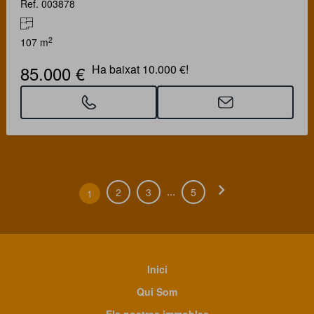
Ref. 003878
2
107 m
85.000 €
Ha baixat 10.000 €!
chevron_right
...
2
3
5
1
Inici
Qui Som