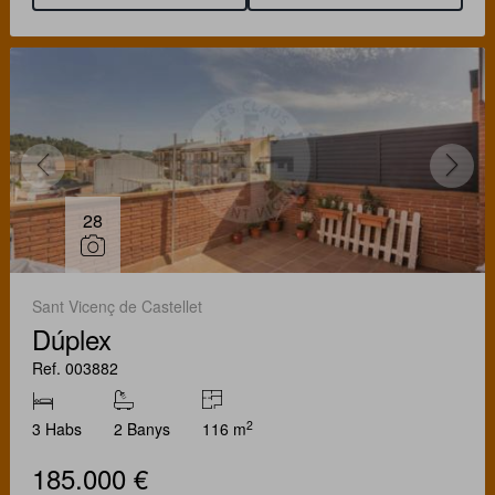
28
Sant Vicenç de Castellet
Dúplex
Ref. 003882
2
3 Habs
2 Banys
116 m
185.000 €