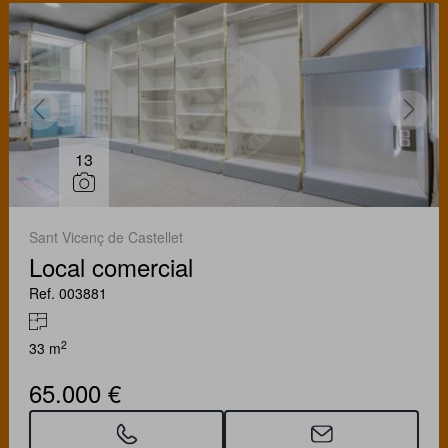
13
Sant Vicenç de Castellet
Local comercial
Ref. 003881
2
33 m
65.000 €