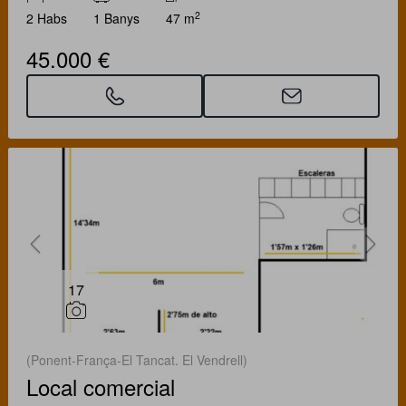
2
2 Habs
1 Banys
47 m
45.000 €
17
(Ponent-França-El Tancat. El Vendrell)
Local comercial