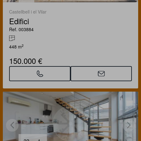
Castellbell i el Vilar
Edifici
Ref. 003884
2
448 m
150.000 €
22
1