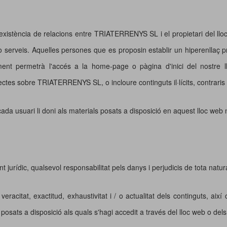
existència de relacions entre TRIATERRENYS SL i el propietari del lloc 
rveis. Aquelles persones que es proposin establir un hiperenllaç prèv
nt permetrà l'accés a la home-page o pàgina d'inici del nostre llo
ectes sobre TRIATERRENYS SL, o incloure continguts il·lícits, contraris 
 usuari li doni als materials posats a disposició en aquest lloc web ni
rídic, qualsevol responsabilitat pels danys i perjudicis de tota natur
veracitat, exactitud, exhaustivitat i / o actualitat dels continguts, aix
sats a disposició als quals s'hagi accedit a través del lloc web o dels