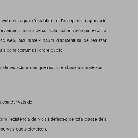
web en la qual s'estableixi, ni l'acceptació i aprovació
iament hauran de sol·licitar autorització per escrit a
c web, així mateix haurà d'abstenir-se de realitzar
als bons costums i l'ordre públic.
 de les actuacions que realitzi en base als mateixos.
alesa derivats de:
í com l'existència de vicis i defectes de tota classe dels
 serveis que s'ofereixen.