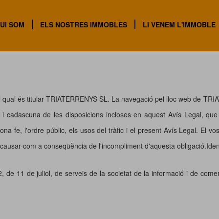
UI SOM
ELS NOSTRES IMMOBLES
LI VENEM L'IMMOBLE
 del qual és titular TRIATERRENYS SL. La navegació pel lloc web de TR
s i cadascuna de les disposicions incloses en aquest Avís Legal, que
 bona fe, l'ordre públic, els usos del tràfic i el present Avís Legal.
n causar-com a conseqüència de l'incompliment d'aquesta obligació.Iden
 11 de juliol, de serveis de la societat de la informació i de comer