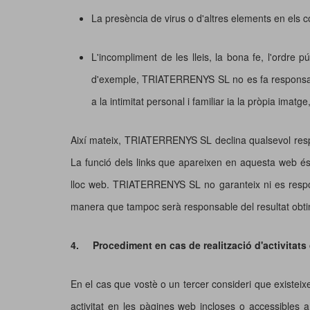
La presència de virus o d'altres elements en els 
L'incompliment de les lleis, la bona fe, l'ordre p
d'exemple, TRIATERRENYS SL no es fa responsable d
a la intimitat personal i familiar ia la pròpia imatg
Així mateix, TRIATERRENYS SL declina qualsevol respon
La funció dels links que apareixen en aquesta web és e
lloc web. TRIATERRENYS SL no garanteix ni es responsa
manera que tampoc serà responsable del resultat obtin
4.
Procediment en cas de realització d'activitats de
En el cas que vostè o un tercer consideri que existeixen 
activitat en les pàgines web incloses o accessibles