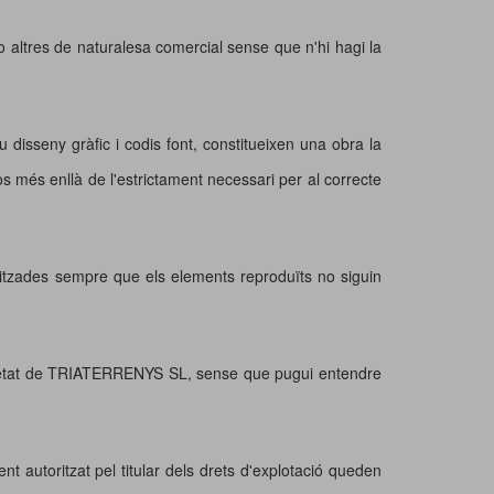
o altres de naturalesa comercial sense que n'hi hagi la
u disseny gràfic i codis font, constitueixen una obra la
més enllà de l'estrictament necessari per al correcte
toritzades sempre que els elements reproduïts no siguin
ropietat de TRIATERRENYS SL, sense que pugui entendre
t autoritzat pel titular dels drets d'explotació queden