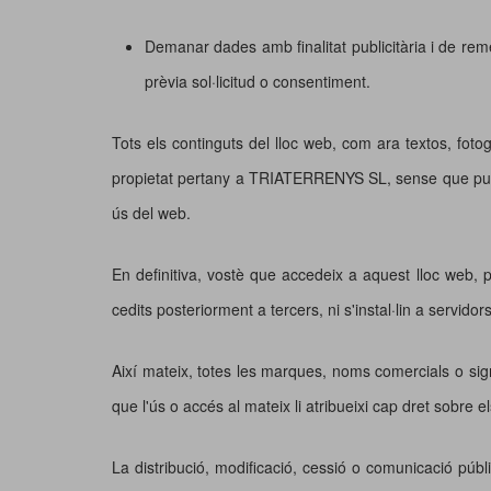
Demanar dades amb finalitat publicitària i de rem
prèvia sol·licitud o consentiment.
Tots els continguts del lloc web, com ara textos, fotog
propietat pertany a TRIATERRENYS SL, sense que pugui
ús del web.
En definitiva, vostè que accedeix a aquest lloc web, p
cedits posteriorment a tercers, ni s'instal·lin a servido
Així mateix, totes les marques, noms comercials o si
que l'ús o accés al mateix li atribueixi cap dret sobre 
La distribució, modificació, cessió o comunicació públ