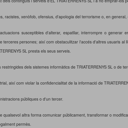
dels continguts i serveis d'EL TRIATERRENYS SL i a no emprar-los per
s, racistes, xenòfob, ofensius, d'apologia del terrorisme o, en general, co
ar actuacions susceptibles d'alterar, espatllar, interrompre o genera
terceres persones; així com obstaculitzar l'accés d'altres usuaris al 
IATERRENYS SL presta els seus serveis.
s restringides dels sistemes informàtics de TRIATERRENYS SL o de terce
ustrial, així com violar la confidencialitat de la informació de TRIATERR
inistracions públiques o d'un tercer.
o de qualsevol altra forma comunicar públicament, transformar o modificar
 legalment permès.