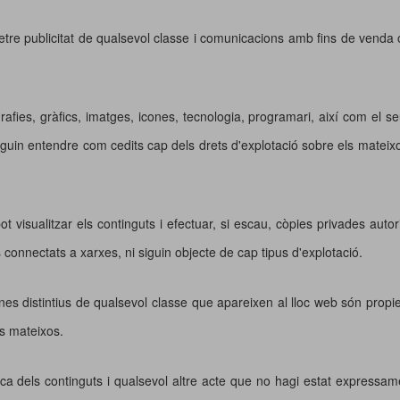
etre publicitat de qualsevol classe i comunicacions amb fins de venda 
rafies, gràfics, imatges, icones, tecnologia, programari, així com el se
n entendre com cedits cap dels drets d'explotació sobre els mateixos 
ot visualitzar els continguts i efectuar, si escau, còpies privades au
rs connectats a xarxes, ni siguin objecte de cap tipus d'explotació.
gnes distintius de qualsevol classe que apareixen al lloc web són p
els mateixos.
ica dels continguts i qualsevol altre acte que no hagi estat expressamen