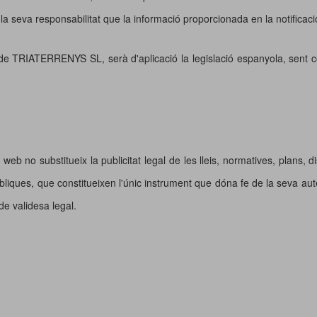
la seva responsabilitat que la informació proporcionada en la notificac
b de TRIATERRENYS SL, serà d'aplicació la legislació espanyola, sent 
c web no substitueix la publicitat legal de les lleis, normatives, plans,
úbliques, que constitueixen l'únic instrument que dóna fe de la seva aute
e validesa legal.