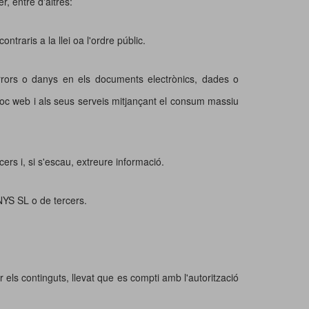
, entre d'altres:
ntraris a la llei oa l'ordre públic.
r errors o danys en els documents electrònics, dades o
lloc web i als seus serveis mitjançant el consum massiu
rs i, si s'escau, extreure informació.
ENYS SL o de tercers.
 els continguts, llevat que es compti amb l'autorització