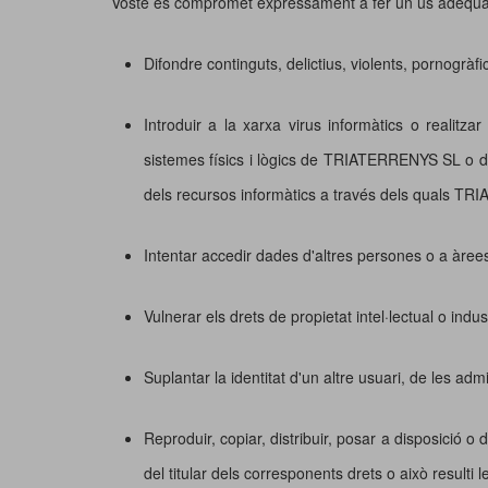
Vostè es compromet expressament a fer un ús adequat 
Difondre continguts, delictius, violents, pornogràfic
Introduir a la xarxa virus informàtics o realitz
sistemes físics i lògics de TRIATERRENYS SL o de 
dels recursos informàtics a través dels quals TR
Intentar accedir dades d'altres persones o a àree
Vulnerar els drets de propietat intel·lectual o ind
Suplantar la identitat d'un altre usuari, de les adm
Reproduir, copiar, distribuir, posar a disposició 
del titular dels corresponents drets o això resulti