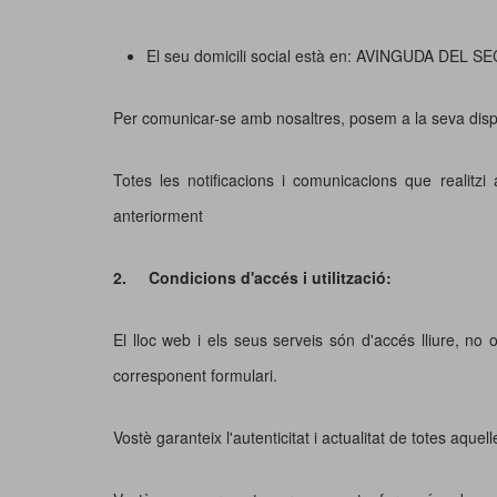
El seu domicili social està en: AVINGUDA DE
Per comunicar-se amb nosaltres, posem a la seva disposi
Totes les notificacions i comunicacions que realit
anteriorment
2.
Condicions d'accés i utilització:
El lloc web i els seus serveis són d'accés lliure, no
corresponent formulari.
Vostè garanteix l'autenticitat i actualitat de totes aq