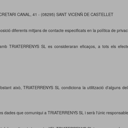
L SECRETARI CANAL, 41 - (08295) SANT VICENÑ DE CASTELLET
ció diferents mitjans de contacte especificats en la política de privac
zi amb TRIATERRENYS SL es consideraran eficaços, a tots els efectes
 obstant això, TRIATERRENYS SL condiciona la utilització d'alguns de
uelles dades que comuniqui a TRIATERRENYS SL i serà l'únic responsable 