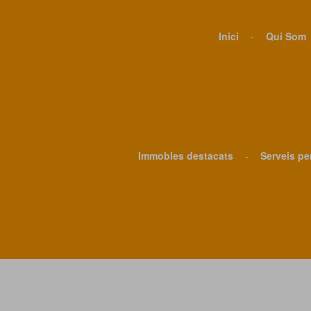
Inici
-
Qui Som
Immobles destacats
-
Serveis pe