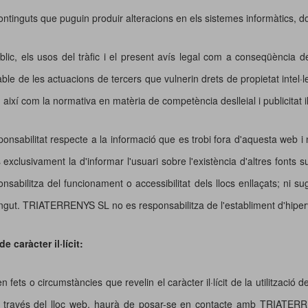
continguts que puguin produir alteracions en els sistemes informàtics, 
úblic, els usos del tràfic i el present avís legal com a conseqüència d
e les actuacions de tercers que vulnerin drets de propietat intel·lectu
e, així com la normativa en matèria de competència deslleial i publicitat il·
sabilitat respecte a la informació que es trobi fora d'aquesta web i
xclusivament la d'informar l'usuari sobre l'existència d'altres fonts s
bilitza del funcionament o accessibilitat dels llocs enllaçats; ni su
gut. TRIATERRENYS SL no es responsabilitza de l'establiment d'hipervi
 caràcter il·lícit:
fets o circumstàncies que revelin el caràcter il·lícit de la utilització d
 a través del lloc web, haurà de posar-se en contacte amb TRIATERR