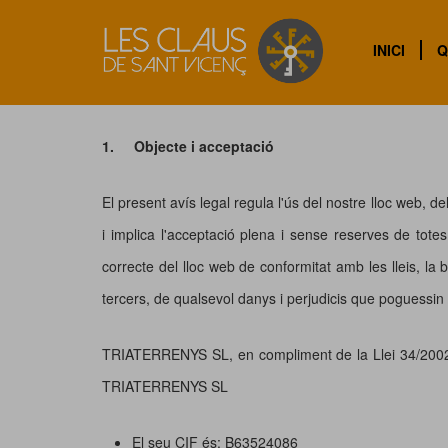
INICI
Q
AVÍS LEGAL
1.
Objecte i acceptació
El present avís legal regula l'ús del nostre lloc web,
i implica l'acceptació plena i sense reserves de tote
correcte del lloc web de conformitat amb les lleis, la
tercers, de qualsevol danys i perjudicis que poguessi
TRIATERRENYS SL, en compliment de la Llei 34/2002, de
TRIATERRENYS SL
El seu CIF és: B63524086