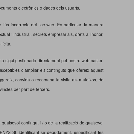
documents electrònics o dades dels usuaris.
e l'ús incorrecte del lloc web. En particular, ia manera
al i industrial, secrets empresarials, drets a l'honor,
lícita.
 no sigui gestionada directament pel nostre webmaster.
usceptibles d'ampliar els continguts que ofereix aquest
ggereix, convida o recomana la visita als mateixos, de
ncles per part de tercers.
e qualsevol contingut i / o de la realització de qualsevol
ENYS SL identificant-se degudament, especificant les