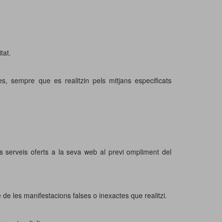
itat.
, sempre que es realitzin pels mitjans especificats
ls serveis oferts a la seva web al previ ompliment del
de les manifestacions falses o inexactes que realitzi.