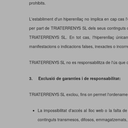
prohibits.
L'establiment d'un hiperenllaç no implica en cap cas l'
per part de TRIATERRENYS SL dels seus continguts o se
TRIATERRENYS SL. En tot cas, l'hiperenllaç únicame
manifestacions o indicacions falses, inexactes o incorr
TRIATERRENYS SL no es responsabilitza de l'ús que cada
3.
Exclusió de garanties i de responsabilitat:
TRIATERRENYS SL exclou, fins on permet l'ordenament ju
La impossibilitat d'accés al lloc web o la falta de 
continguts transmesos, difosos, emmagatzemats, po