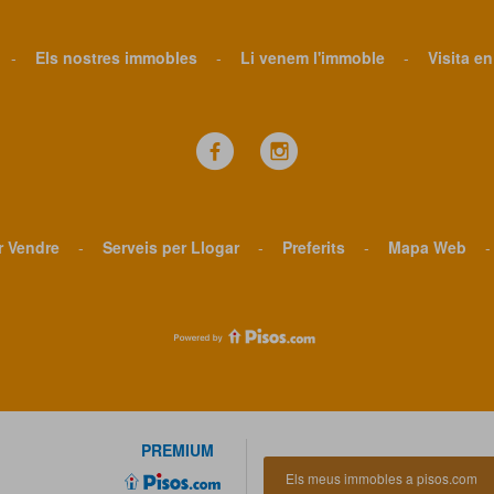
-
Els nostres immobles
-
Li venem l'immoble
-
Visita en
r Vendre
-
Serveis per Llogar
-
Preferits
-
Mapa Web
-
PREMIUM
Els meus immobles a pisos.com