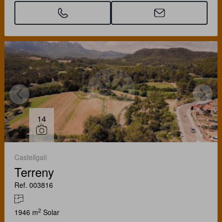
14
Castellgalí
Terreny
Ref. 003816
2
1946 m
Solar