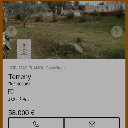
3
URB. MÁS PLANOI (Castellgalí)
Terreny
Ref. 003387
2
432 m
Solar
58.000 €