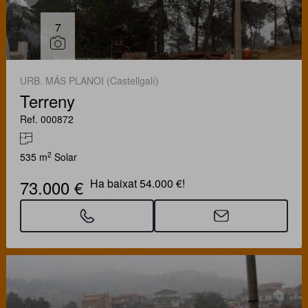
7
URB. MÁS PLANOI (Castellgalí)
Terreny
Ref. 000872
2
535 m
Solar
73.000 €
Ha baixat 54.000 €!