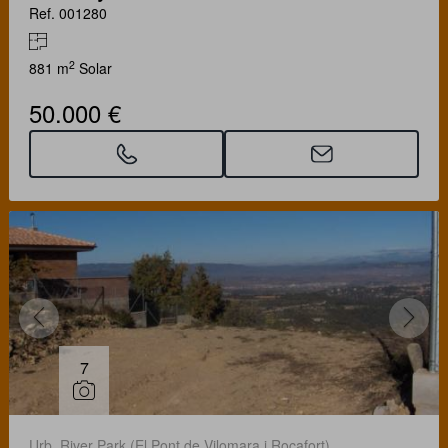
Ref. 001280
2
881 m
Solar
50.000 €
7
Urb. River Park (El Pont de Vilomara i Rocafort)