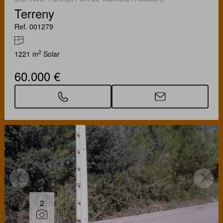
Terreny
Ref. 001279
2
1221 m
Solar
60.000 €
2