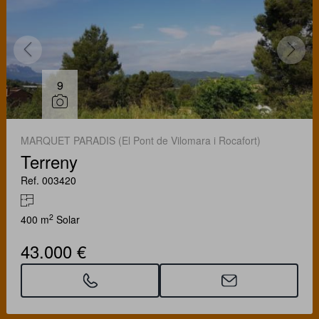
9
MARQUET PARADIS (El Pont de Vilomara i Rocafort)
Terreny
Ref. 003420
2
400 m
Solar
43.000 €