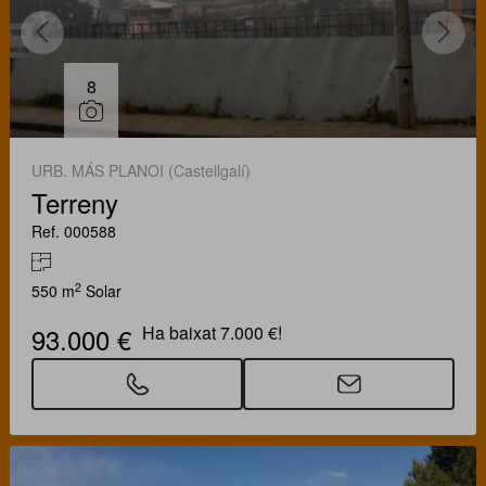
8
URB. MÁS PLANOI (Castellgalí)
Terreny
Ref. 000588
2
550 m
Solar
93.000 €
Ha baixat 7.000 €!