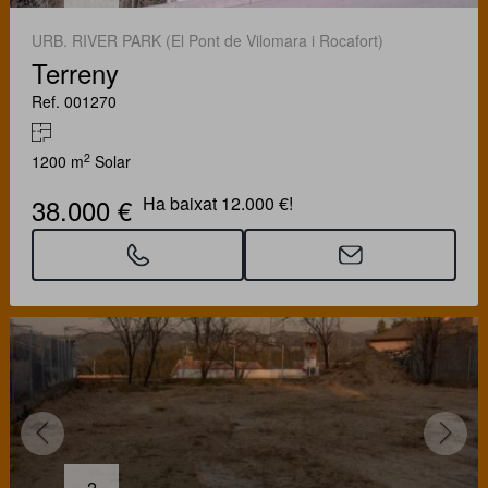
URB. RIVER PARK (El Pont de Vilomara i Rocafort)
Terreny
Ref. 001270
2
1200 m
Solar
38.000 €
Ha baixat 12.000 €!
2