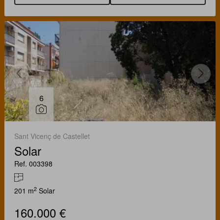
6
Sant Vicenç de Castellet
Solar
Ref. 003398
2
201 m
Solar
160.000 €