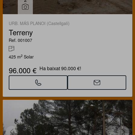
URB. MÁS PLANOI (Castellgalí)
Terreny
Ref. 001007
2
425 m
Solar
96.000 €
Ha baixat 90.000 €!