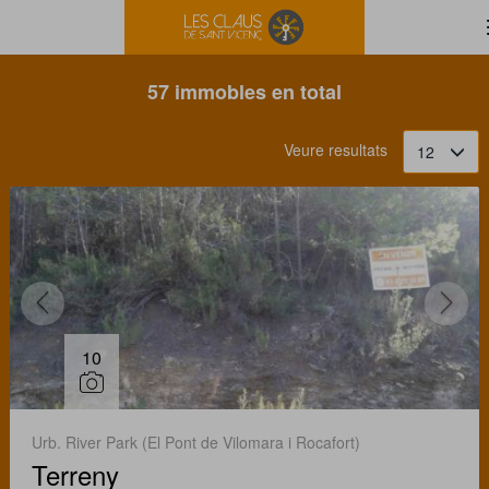
Filtrar
Ordena
57 immobles en total
Veure resultats
12
10
Urb. River Park (El Pont de Vilomara i Rocafort)
Terreny