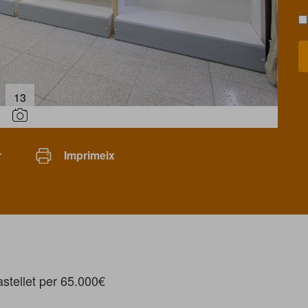
13
r
Imprimeix
astellet per 65.000€