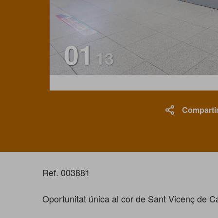
01
13
Comparti
Ref. 003881
Oportunitat única al cor de Sant Vicenç de C