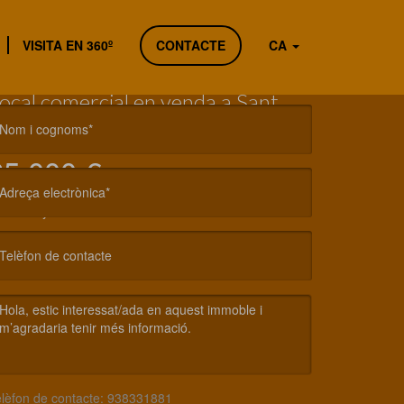
Anterior
Següent
VISITA EN 360º
CONTACTE
CA
nt Vicenç de Castellet
ocal comercial en venda a Sant
icenç de Castellet
Nom i cognoms*
65.000 €
Adreça electrònica*
2
1 Banys
33 m
Telèfon de contacte
lèfon de contacte: 938331881