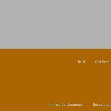
Inici
-
Qui Som
Immobles destacats
-
Serveis pe