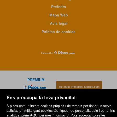
Preferits
Mapa Web
Avís legal
Política de cookies
PREMIUM
Els meus immobles a pisos.com
VENDA
LLOGUER
Ens preocupa la teva privacitat
A pisos.com utilitzem cookies pròpies i de tercers per donar un servei
satisfactori mitjançant cookies tècniques, de personalització i per a fins
analítics. prem
AQUÍ
per més informació. Pots acceptar totes les