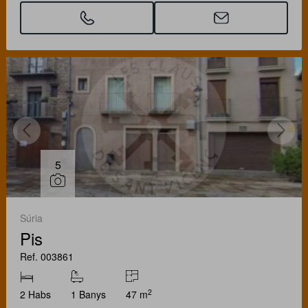
5
Súria
Pis
Ref. 003861
2
2 Habs
1 Banys
47 m