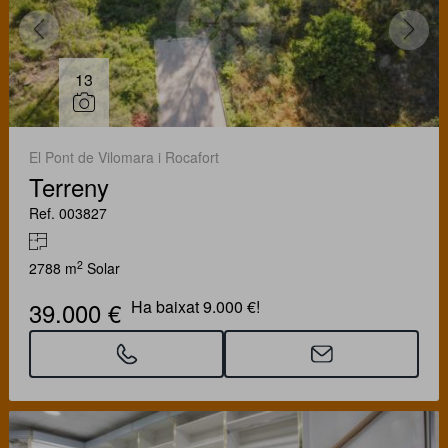
13
El Pont de Vilomara i Rocafort
Terreny
Ref. 003827
2
2788 m
Solar
39.000 €
Ha baixat 9.000 €!