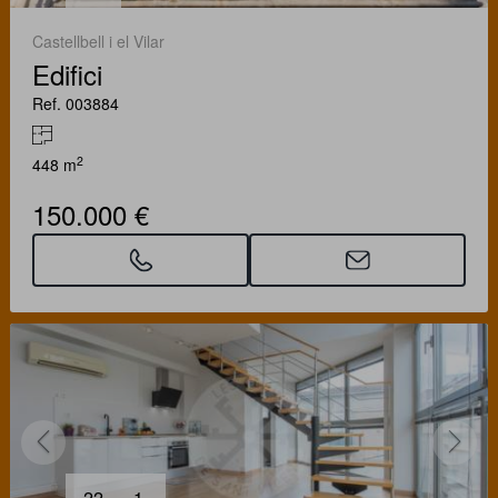
Castellbell i el Vilar
Edifici
Ref. 003884
2
448 m
150.000 €
22
1