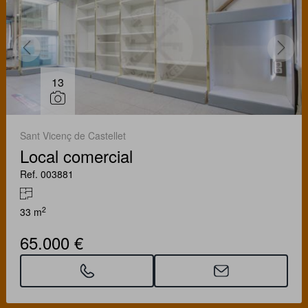
13
Sant Vicenç de Castellet
Local comercial
Ref. 003881
2
33 m
65.000 €