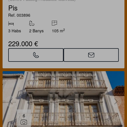
Pis
Ref. 003896
2
3 Habs
2 Banys
105 m
229.000 €
6