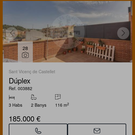
28
Sant Vicenç de Castellet
Dúplex
Ref. 003882
2
3 Habs
2 Banys
116 m
185.000 €