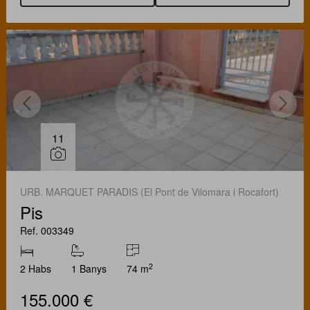
11
URB. MARQUET PARADIS (El Pont de Vilomara i Rocafort)
Pis
Ref. 003349
2
2 Habs
1 Banys
74 m
155.000 €