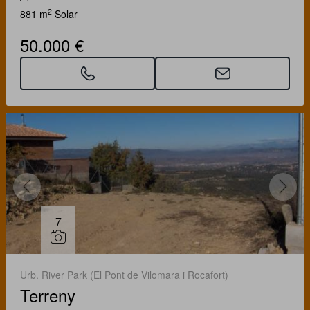
2
881 m
Solar
50.000 €
7
Urb. River Park (El Pont de Vilomara i Rocafort)
Terreny