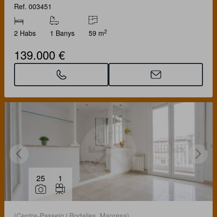
Ref. 003451
2
2 Habs
1 Banys
59 m
139.000 €
25
1
(Centre-Passeig i Rodalies. Manresa)