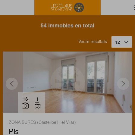
Filtrar
Ordena
54 immobles en total
Veure resultats
12
16
1
ZONA BURES (Castellbell i el Vilar)
Pis