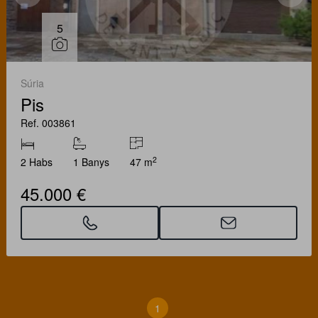
5
Súria
Pis
Ref. 003861
2
2 Habs
1 Banys
47 m
45.000 €
1