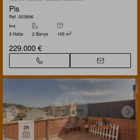
Pis
Ref. 003896
2
3 Habs
2 Banys
105 m
229.000 €
28