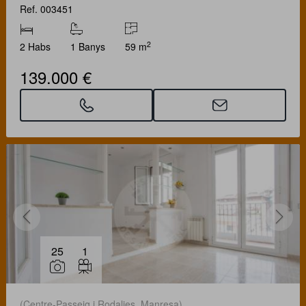
Ref. 003451
2
2 Habs
1 Banys
59 m
139.000 €
25
1
(Centre-Passeig i Rodalies. Manresa)