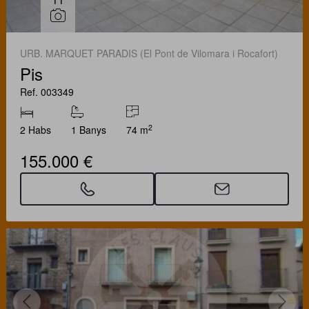
URB. MARQUET PARADIS (El Pont de Vilomara i Rocafort)
Pis
Ref. 003349
2
2 Habs
1 Banys
74 m
155.000 €