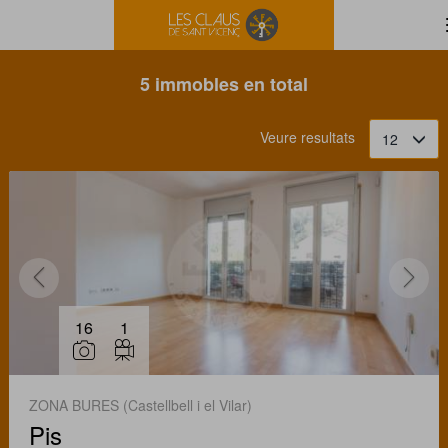
Filtrar
Ordena
5 immobles en total
Veure resultats
12
16
1
ZONA BURES (Castellbell i el Vilar)
Pis