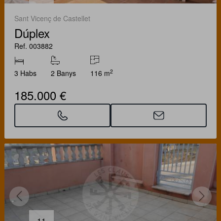
Sant Vicenç de Castellet
Dúplex
Ref. 003882
2
3 Habs
2 Banys
116 m
185.000 €
11