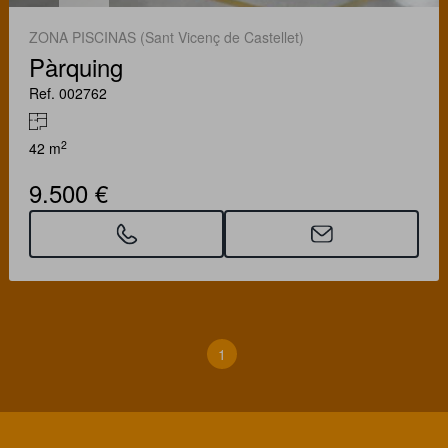
ZONA PISCINAS (Sant Vicenç de Castellet)
Pàrquing
Ref. 002762
2
42 m
9.500 €
1