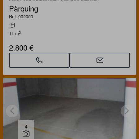
Pàrquing
Ref. 002090
2
11 m
2.800 €
4