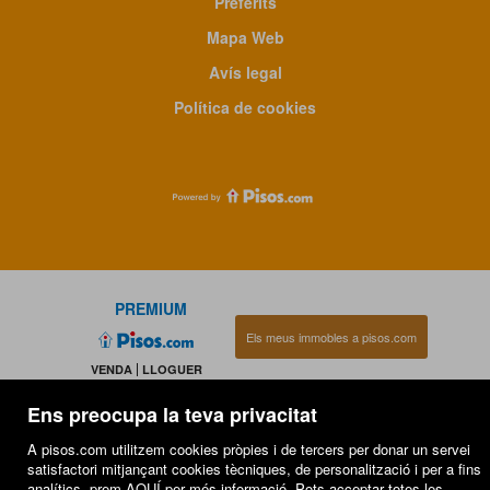
Preferits
Mapa Web
Avís legal
Política de cookies
PREMIUM
Els meus immobles a pisos.com
VENDA
LLOGUER
Ens preocupa la teva privacitat
A pisos.com utilitzem cookies pròpies i de tercers per donar un servei
satisfactori mitjançant cookies tècniques, de personalització i per a fins
analítics. prem
AQUÍ
per més informació. Pots acceptar totes les