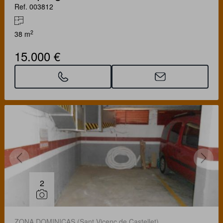
Ref. 003812
2
38 m
15.000 €
2
ZONA DOMINICAS (Sant Vicenç de Castellet)