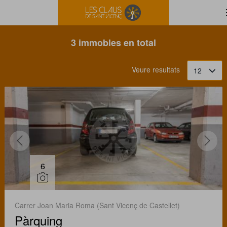
Filtrar
Ordena
3 immobles en total
Veure resultats
12
6
Carrer Joan Maria Roma (Sant Vicenç de Castellet)
Pàrquing