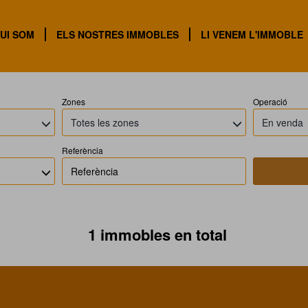
mmobles en venda en El Vendre
UI SOM
ELS NOSTRES IMMOBLES
LI VENEM L'IMMOBLE
Zones
Operació
Totes les zones
En venda
Referència
1 immobles en total