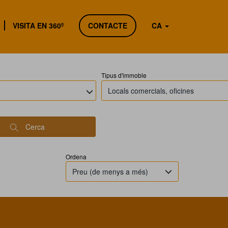
ll
VISITA EN 360º
CONTACTE
CA
Tipus d'immoble
Locals comercials, oficines
Cerca
Ordena
Preu (de menys a més)