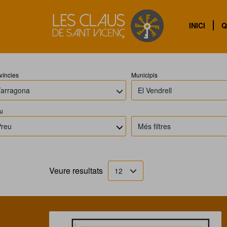
I
INICI
Q
víncies
Municipis
Tarragona
El Vendrell
u
Preu
Més filtres
Veure resultats
12