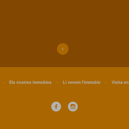
1
-
Els nostres immobles
-
Li venem l'immoble
-
Visita en