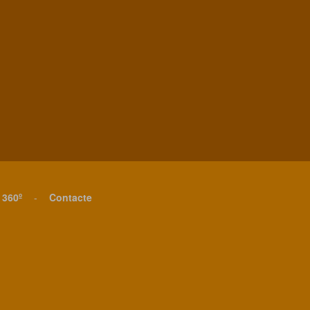
 360º
-
Contacte