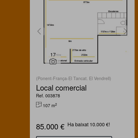
17
(Ponent-França-El Tancat. El Vendrell)
Local comercial
Ref. 003878
2
107 m
85.000 €
Ha baixat 10.000 €!