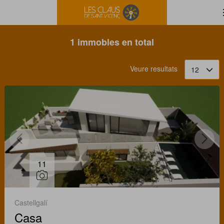
Filtrar
Ordena
1 immobles en total
Veure resultats
12
11
Castellgalí
Casa