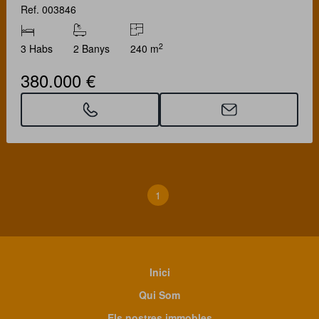
Ref. 003846
2
3 Habs
2 Banys
240 m
380.000 €
1
Inici
Qui Som
Els nostres immobles