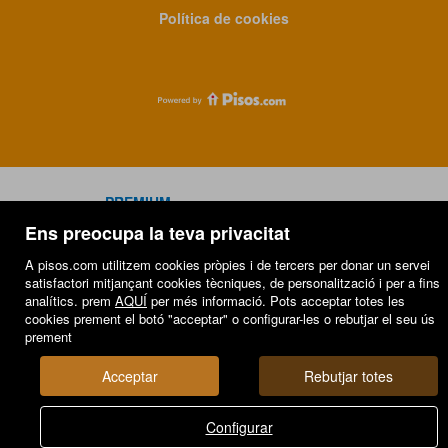
Política de cookies
PREMIUM
Ens preocupa la teva privacitat
Els meus immobles a pisos.com
VENDA
LLOGUER
A pisos.com utilitzem cookies pròpies i de tercers per donar un servei
satisfactori mitjançant cookies tècniques, de personalització i per a fins
analítics. prem
AQUÍ
per més informació. Pots acceptar totes les
cookies prement el botó "acceptar" o configurar-les o rebutjar el seu ús
prement
Acceptar
Rebutjar totes
Configurar